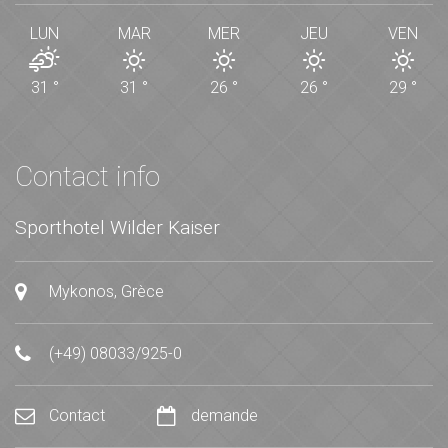
LUN
MAR
MER
JEU
VEN
31
°
31
°
26
°
26
°
29
°
Contact info
Sporthotel Wilder Kaiser
Mykonos, Grèce
(+49) 08033/925-0
Contact
demande