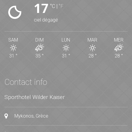
17
°C
|
°F
ciel dégagé
SAM
DIM
LUN
MAR
MER
31
°
35
°
31
°
28
°
28
°
Contact info
Sporthotel Wilder Kaiser
Mykonos, Grèce