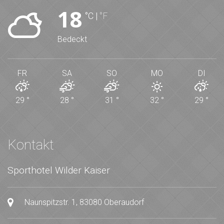
18
°C
|
°F
Bedeckt
FR
SA
SO
MO
DI
29
°
28
°
31
°
32
°
29
°
Kontakt
Sporthotel Wilder Kaiser
Naunspitzstr. 1, 83080 Oberaudorf